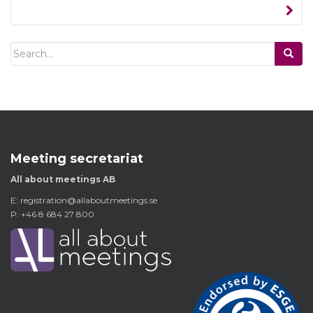
Search
for:
Meeting secretariat
All about meetings AB
E:
registration@allaboutmeetings.se
P: +46 8 684 27 800