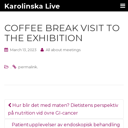
Karolinska Live
COFFEE BREAK VISIT TO
THE EXHIBITION
March 13, 2023
All about meetings
.
.
permalink
Post
Hur blir det med maten? Dietistens perspektiv
navigation
på nutrition vid övre GI-cancer
Patientupplevelser av endoskopisk behandling